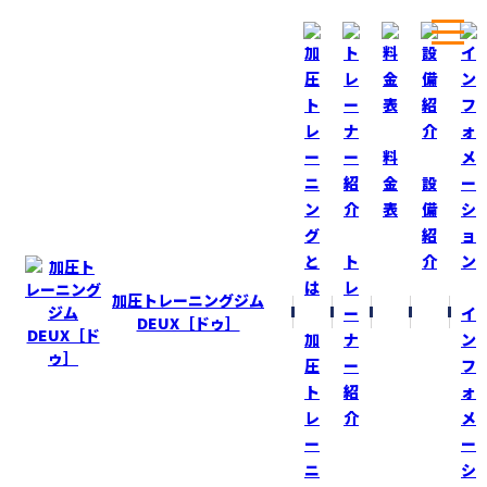
ホーム
ブログ
今年のオールジャパン！
料
金
設
表
備
BLOG
ブログ
紹
ト
介
今年のオールジャパン！
レ
加圧トレーニングジム
ー
イ
2024-9-6
DEUX［ドゥ］
加
ナ
ン
フィジーク大会
圧
ー
フ
ト
紹
ォ
昨日、JBBF『オールジャパンマスターズフィットネスチ
レ
介
メ
ピオンシップス2024』
ー
ー
出場選手が発表された！
ニ
シ
昨年優勝している私は出場しません！