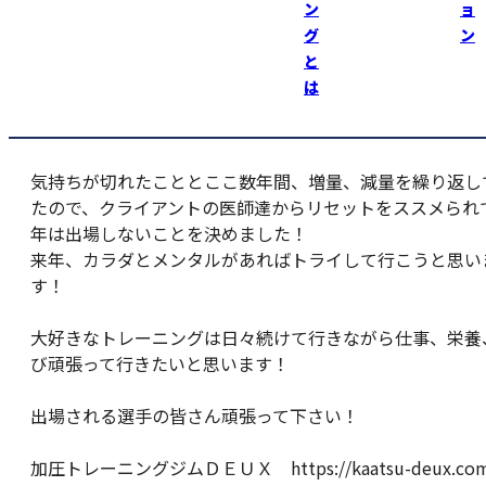
ン
ョ
グ
ン
元々昨年、優勝して世界選手権に出場して翌年は休もうと
と
をしていました！
は
世界選手権はJBBFの資金不足で内定解除になり、涙を飲
した！
気持ちが切れたこととここ数年間、増量、減量を繰り返し
たので、クライアントの医師達からリセットをススメられ
年は出場しないことを決めました！
来年、カラダとメンタルがあればトライして行こうと思い
す！
大好きなトレーニングは日々続けて行きながら仕事、栄養
び頑張って行きたいと思います！
出場される選手の皆さん頑張って下さい！
加圧トレーニングジムＤＥＵＸ https://kaatsu-deux.com