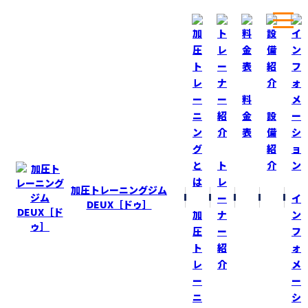
ホーム
ブログ
競技観戦！
料
金
設
表
備
BLOG
ブログ
紹
ト
介
競技観戦！
レ
加圧トレーニングジム
ー
イ
2024-3-21
DEUX［ドゥ］
加
ナ
ン
陸上大会
圧
ー
フ
ト
紹
ォ
昨日、帰省した際に〝ケーズデンキスタジアム水戸″
レ
介
メ
で陸上競技観戦！
ー
ー
到着した時はかなり好条件でしたが、強風！気温低下！
ニ
シ
悪条件となってしまった！