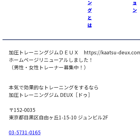
ン
ョ
グ
ン
選手のウォーミングアップを見学してその後、観客席で
と
競技観戦！
は
たくさん学ぶことが出来た！
陸上競技は奥が深く楽しいっ！
加圧トレーニングジムＤＥＵＸ https://kaatsu-deux.com
ホームページリニューアルしました！
（男性・女性トレーナー募集中！）
本気で効果的なトレーニングをするなら
加圧トレーニングジム DEUX［ドゥ］
〒152-0035
東京都目黒区自由ヶ丘1-15-10 ジュンビル2F
03-5731-0165