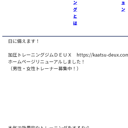
ン
ョ
その後、スプリント練習のため、陸上競技場へ！気温2度
グ
ン
たい雨！
と
室内練習場が使えて良い練習が出来た！
は
毎週金曜日はトレーニング休みなので、今日はゆっくりし
日に備えます！
加圧トレーニングジムＤＥＵＸ https://kaatsu-deux.com
ホームページリニューアルしました！
（男性・女性トレーナー募集中！）
本気で効果的なトレーニングをするなら