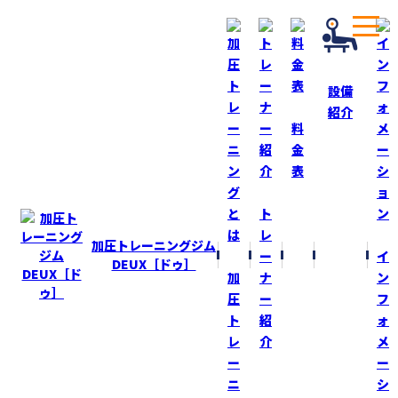
設備
紹介
ホーム
ブログ
寒い中！
料
金
表
BLOG
ブログ
ト
寒い中！
レ
加圧トレーニングジム
ー
イ
2024-2-23
DEUX［ドゥ］
加
ナ
ン
トレーニング
圧
ー
フ
ト
紹
ォ
今日は『加圧DEUX』２月の休館日！
レ
介
メ
久しぶりにゆっくり起床して、朝食後、ソファでまた爆睡
ー
ー
気付いたら昼過ぎていた（笑）
ニ
シ