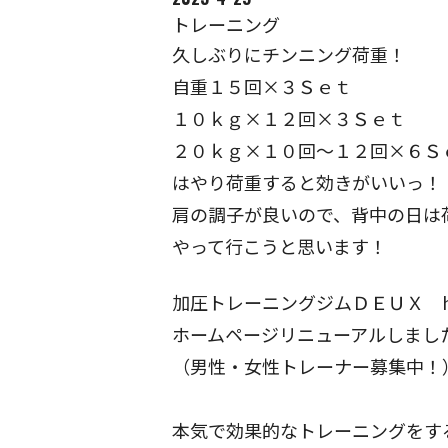
トレーニング
久しぶりにチンニング荷重！
自重１５回×３Ｓｅｔ
１０ｋｇ×１２回×３Ｓｅｔ
２０ｋｇ×１０回～１２回×６Ｓ
はやり荷重すると効きがいいっ！
肩の調子が良いので、背中の日は
やって行こうと思います！
加圧トレーニングジムＤＥＵＸ https:/
ホームページリニューアルしまし
（男性・女性トレーナー募集中！
本気で効果的なトレーニングをす