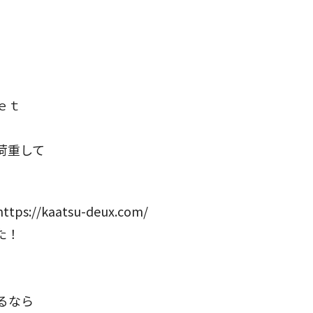
ｅｔ
荷重して
/kaatsu-deux.com/
た！
）
るなら