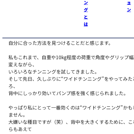
ン
ョ
実際に試してみると「全然効かない…」という経験も少な
グ
ン
りません。
と
は
やはり大事なのは、自分の骨格や体質、長所・短所を見極
て、
自分に合った方法を見つけることだと感じます。
私もこれまで、自重や10kg程度の荷重で角度やグリップ幅
変えながら、
いろいろなチンニングを試してきました。
そして先日、久しぶりに“ワイドチンニング”をやってみた
ろ、
背中にしっかり効いてパンプ感を強く感じられました。
やっぱり私にとって一番効くのは“ワイドチンニング”かも
ません。
大嫌いな種目ですが（笑）、背中を大きくするために、こ
らもあえて