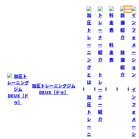
ホーム
ブログ
やっぱりワイドチンニングが効く！
料
金
設
表
備
BLOG
ブログ
紹
ト
介
やっぱりワイドチンニングが効く！
レ
加圧トレーニングジム
ー
イ
2025-8-30
DEUX［ドゥ］
加
ナ
ン
トレーニング
圧
ー
フ
ト
紹
ォ
SNSでは「効くチンニング」について多くの情報が飛び交
レ
介
メ
います。
ー
ー
トレーニーやトレーナーが様々な方法を紹介してくれるの
ニ
シ
が、