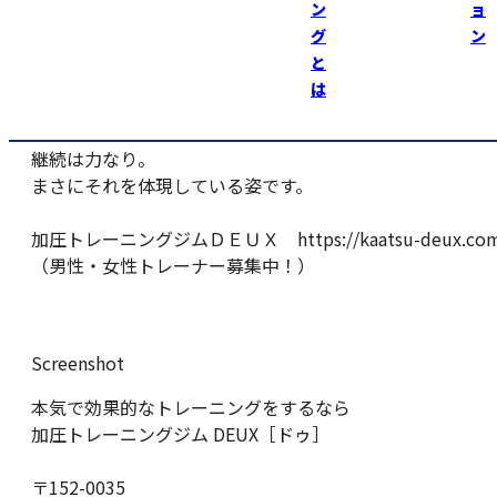
ン
ョ
いつも感心させられます。
グ
ン
と
常に前を向き、挑戦し続ける“猫ちゃん”。
は
これからも全力でサポートしていきます！
継続は力なり。
まさにそれを体現している姿です。
加圧トレーニングジムＤＥＵＸ https://kaatsu-deux.com
（男性・女性トレーナー募集中！）
Screenshot
本気で効果的なトレーニングをするなら
加圧トレーニングジム DEUX［ドゥ］
〒152-0035