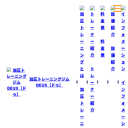
ホーム
ブログ
今日は“猫ひろし”さんの加圧トレーニング！
料
金
設
表
備
BLOG
ブログ
紹
ト
介
今日は“猫ひろし”さんの加圧トレーニ
レ
グ！
加圧トレーニングジム
ー
イ
DEUX［ドゥ］
加
ナ
ン
2026-5-27
圧
ー
フ
トレーニング
ト
紹
ォ
レ
介
メ
毎週『加圧DEUX』に通い続けて、間もなく16年。
ー
ー
長年変わらず、ひたむきに練習・トレーニングに向き合う
ニ
シ
は、