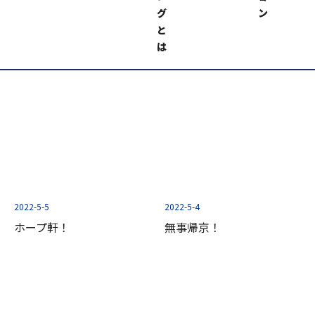
明日は『ゴールデングラン
定期健診！
グ
ン
プリ』！
と
は
2022-5-5
2022-5-4
ホープ軒！
無事帰京！