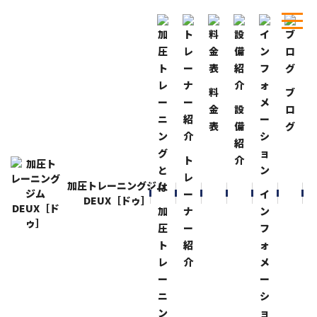
料
ブ
ホーム
ブログ
金
設
ロ
表
備
グ
BLOG
ブログ
紹
ト
介
レ
加圧トレーニングジム
ー
イ
DEUX［ドゥ］
加
ナ
ン
圧
ー
フ
ト
紹
ォ
レ
介
メ
ー
ー
ニ
シ
2022-5-7
2022-5-6
ン
ョ