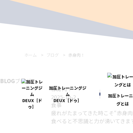
ホーム
ブログ
赤身肉！
BLOG
ブログ
加圧トレーニングジ
赤身肉！
ム
加圧トレー
2025-10-2
DEUX［ドゥ］
グとは
食事
疲れがたまってきた時こそ“赤身肉
食べると不思議と力が湧いてきま