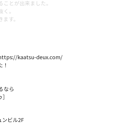
ることが出来ました。
抜く。
きます。
/kaatsu-deux.com/
た！
）
るなら
ゥ］
ュンビル2F