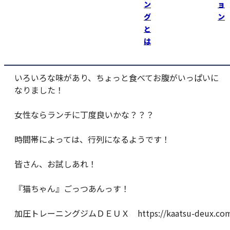
『ポテトクリーム』
ン
ョ
グ
ン
ＴＶや雑誌でよく取り上げられるお店！
と
は
ポテトサラダという感覚ではない！？
いろいろな味があり、ちょっと食べてお腹がいっぱいに
なりました！
女性ならランチに丁度良いかな？？？
時間帯によっては、行列になるようです！
皆さん、お試しあれ！
『猫ちゃん』ごっつあんっす！
加圧トレーニングジムＤＥＵＸ https://kaatsu-deux.com