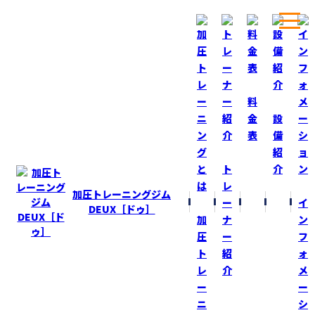
ホーム
ブログ
行列が出来るポテトサラダ専門店！
料
金
設
表
備
BLOG
ブログ
紹
ト
介
行列が出来るポテトサラダ専門店！
レ
加圧トレーニングジム
ー
イ
2015-4-11
DEUX［ドゥ］
加
ナ
ン
昨日『猫ちゃん』がポテトサラダを差し入れしてくれた！
圧
ー
フ
ト
紹
ォ
加圧ＤＥＵＸから３０秒位のところにある
レ
介
メ
ポテトサラダ専門店
ー
ー
ニ
シ