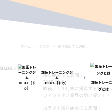
ホーム
ブログ
絞り始めて１週間！
BLOG
ブログ
加圧トレーニングジ
絞り始めて１週間！
ム
2015-11-3
加圧トレー
DEUX［ドゥ］
昨夜、１１月末に撮影する打合せ
グとは
フィットネス業界の勢い凄い！！
カラダを絞り始めて１週間！