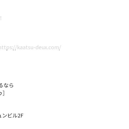
！
/kaatsu-deux.com/
るなら
ゥ］
ュンビル2F