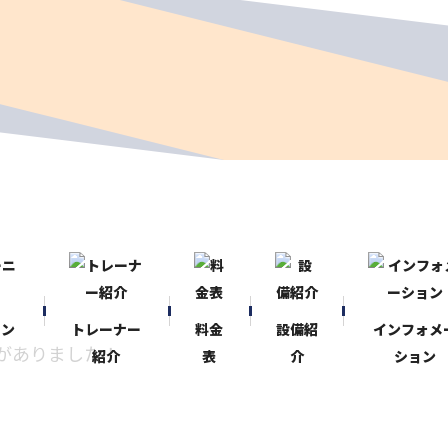
ニン
トレーナー
料金
設備紹
インフォメ
がありました！
紹介
表
介
ション