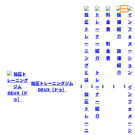
ホーム
ブログ
ダイエット食！
料
金
設
表
備
BLOG
ブログ
紹
ト
介
ダイエット食！
レ
加圧トレーニングジム
ー
イ
2015-11-4
DEUX［ドゥ］
加
ナ
ン
昨日は、加圧ＤＥＵＸ短縮営業だったので、
圧
ー
フ
夕食時にステーキ屋に行って
ト
紹
ォ
“ヒレステーキ２５０ｇ”食べて来ました！
レ
介
メ
ー
ー
肉と野菜だけで、かなりお腹いっぱいになりましたが、
ニ
シ