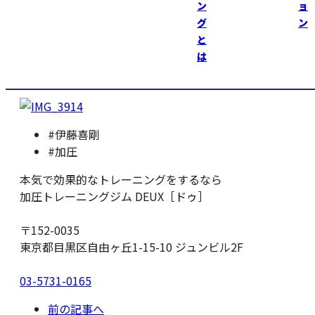
３時間ほど経つとお腹が減るっ！
ン
ョ
グ
ン
お腹が減ったら炭酸水飲んで、お腹を満たしてます….（泣
と
は
加圧トレーニングジムＤＥＵＸ https://kaatsu-deux.com
#伊藤喜剛
#加圧
本気で効果的なトレーニングをするなら
加圧トレーニングジム DEUX［ドゥ］
〒152-0035
東京都目黒区自由ヶ丘1-15-10 ジュンビル2F
03-5731-0165
前の記事へ