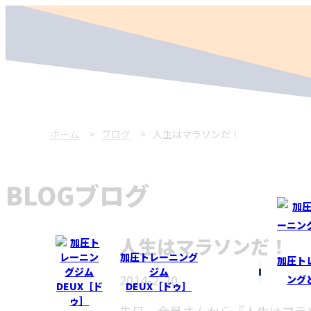
ホーム
ブログ
人生はマラソンだ！
BLOG
ブログ
人生はマラソンだ！
加圧トレーニング
加圧ト
ジム
2014-2-20
ング
DEUX［ドゥ］
先日、会員さんから『人生はマラ