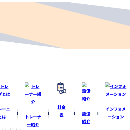
料金
レーニ
インフォメ
設備
表
とは
トレーナ
ーション
紹介
ー紹介
ソンだ！』