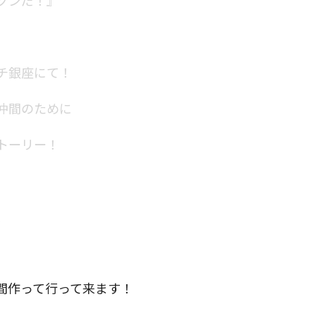
チ銀座にて！
仲間のために
トーリー！
、
間作って行って来ます！