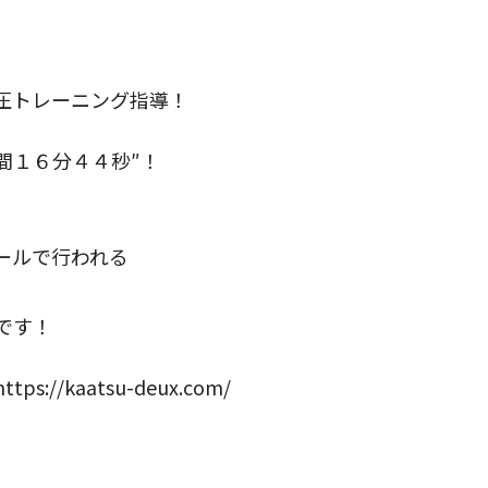
』
圧トレーニング指導！
間１６分４４秒″！
ールで行われる
です！
/kaatsu-deux.com/