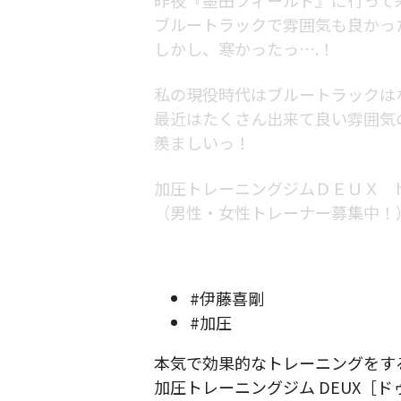
ブルートラックで雰囲気も良かっ
しかし、寒かったっ….！
私の現役時代はブルートラックは
最近はたくさん出来て良い雰囲気
羨ましいっ！
加圧トレーニングジムＤＥＵＸ https:/
（男性・女性トレーナー募集中！
#伊藤喜剛
#加圧
本気で効果的なトレーニングをす
加圧トレーニングジム DEUX［ド