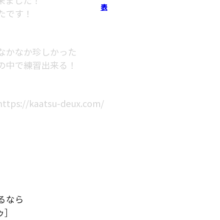
表
たです！
なかなか珍しかった
の中で練習出来る！
/kaatsu-deux.com/
）
るなら
ゥ］