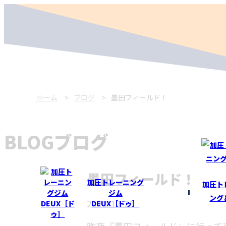
ホーム
ブログ
墨田フィールド！
BLOG
ブログ
墨田フィールド！
加圧トレーニング
加圧ト
ジム
ング
2020-12-21
DEUX［ドゥ］
昨夜『墨田フィールド』に行って