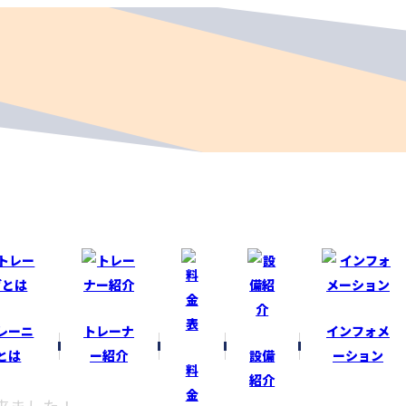
レーニ
トレーナ
インフォメ
とは
ー紹介
設備
ーション
料
紹介
金
来ました！