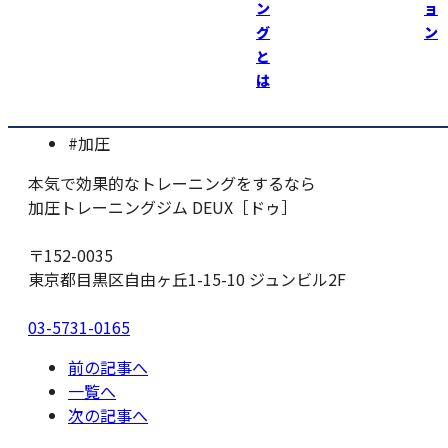
加圧トレーニングジムＤＥＵＸ https://kaatsu-deux.com
ン
ョ
（男性・女性トレーナー募集中！）
グ
ン
と
は
#伊藤喜剛
#加圧
本気で効果的なトレーニングをするなら
加圧トレーニングジム DEUX［ドゥ］
〒152-0035
東京都目黒区自由ヶ丘1-15-10 ジュンビル2F
03-5731-0165
前の記事へ
一覧へ
次の記事へ