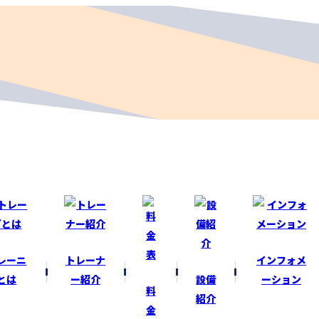
レーニ
トレーナ
インフォメ
とは
ー紹介
設備
ーション
料
紹介
金