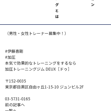
締めて頑張る！
グ
ン
と
加圧トレーニングジムＤＥＵＸ
https://kaatsu-
は
deux.com/
（男性・女性トレーナー募集中！）
#伊藤喜剛
#加圧
本気で効果的なトレーニングをするなら
加圧トレーニングジム DEUX［ドゥ］
〒152-0035
東京都目黒区自由ヶ丘1-15-10 ジュンビル2F
03-5731-0165
前の記事へ
一覧へ