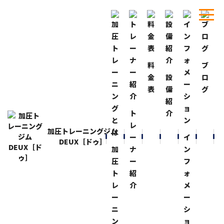
料
ブ
ホーム
ブログ
ジャンクフード
金
設
ロ
表
備
グ
BLOG
ブログ
紹
ジャンクフード
ト
介
2021-1-4
レ
加圧トレーニングジム
お節料理も飽きて来たので、久しぶりに
“
ジャンクフー
ー
イ
DEUX［ドゥ］
ド
”
！
加
ナ
ン
圧
ー
フ
久しぶり食べると旨いっ！
ト
紹
ォ
レ
介
メ
これは頻繁に食べると
…
ー
ー
ニ
シ
ちょっと気を抜いた食事だったので、明日から気を引き
ン
ョ